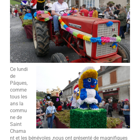
Ce lundi
de
Pâques,
comme
tous les
ans la
commu
ne de
Saint
Chama
nt et les bénévoles ,nous ont présenté de magnifiques