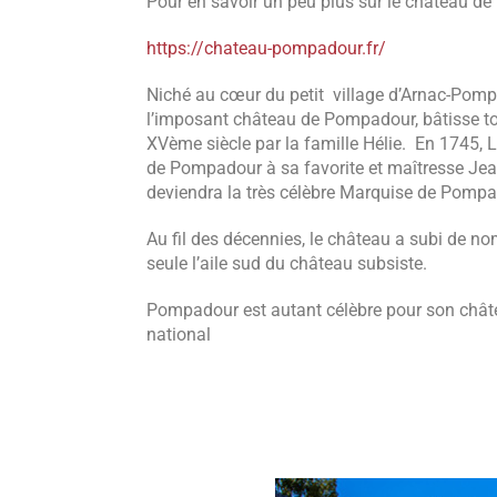
Pour en savoir un peu plus sur le château de
https://chateau-
pompadour
.fr/
Niché au cœur du petit village d’Arnac-
Pomp
l’imposant château de
Pompadour
, bâtisse 
XVème siècle par la famille Hélie. En 1745, 
de
Pompadour
à sa favorite et maîtresse Je
deviendra la très célèbre Marquise de
Pompa
Au fil des décennies, le château a subi de no
seule l’aile sud du château subsiste.
Pompadour
est autant célèbre pour son châ
national