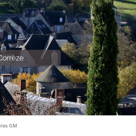
Corrèze
oles GM