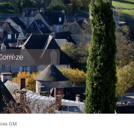
Corrèze
oles GM