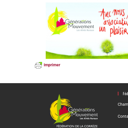
Imprimer
Féd
Champ
Conta