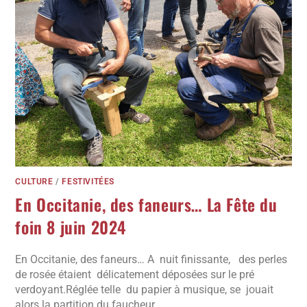
CULTURE
/
FESTIVITÉES
En Occitanie, des faneurs… La Fête du
foin 8 juin 2024
En Occitanie, des faneurs… A nuit finissante, des perles
de rosée étaient délicatement déposées sur le pré
verdoyant.Réglée telle du papier à musique, se jouait
alors la partition du faucheur. …