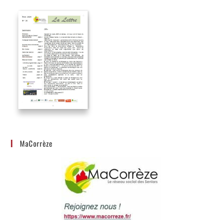
MaCorrèze